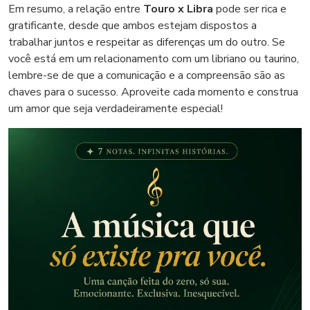
Em resumo, a relação entre
Touro x Libra
pode ser rica e
gratificante, desde que ambos estejam dispostos a
trabalhar juntos e respeitar as diferenças um do outro. Se
você está em um relacionamento com um libriano ou taurino,
lembre-se de que a comunicação e a compreensão são as
chaves para o sucesso. Aproveite cada momento e construa
um amor que seja verdadeiramente especial!