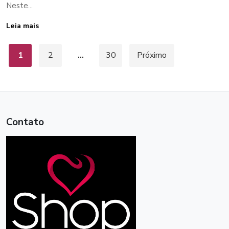
Neste...
Leia mais
Paginação
1
2
…
30
Próximo
de
posts
Contato