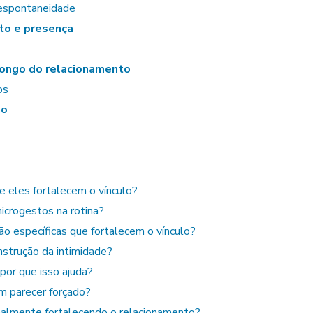
espontaneidade
ito e presença
longo do relacionamento
os
ão
e eles fortalecem o vínculo?
icrogestos na rotina?
o específicas que fortalecem o vínculo?
nstrução da intimidade?
por que isso ajuda?
m parecer forçado?
almente fortalecendo o relacionamento?