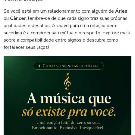
Se você está em um relacionamento com alguém de
Áries
ou
Câncer
, lembre-se de que cada signo traz suas próprias
qualidades e desafios. A chave para uma relação bem-
sucedida é a compreensão mútua e o respeito. Explore mais
sobre a compatibilidade entre signos e descubra como
fortalecer seus laços!