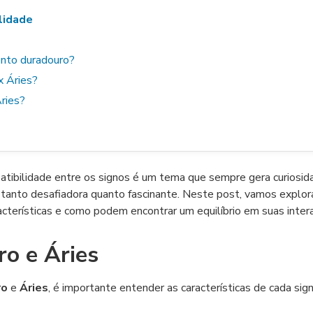
lidade
ento duradouro?
x Áries?
Áries?
tibilidade entre os signos é um tema que sempre gera curiosid
anto desafiadora quanto fascinante. Neste post, vamos explor
acterísticas e como podem encontrar um equilíbrio em suas inter
ro e Áries
ro
e
Áries
, é importante entender as características de cada sign