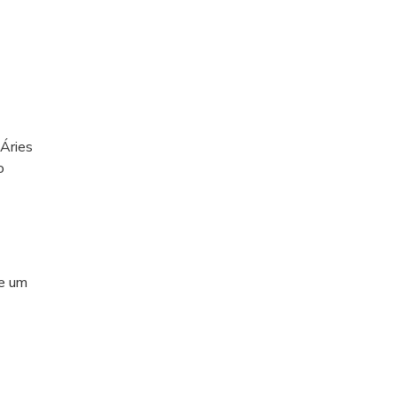
Áries
o
re um