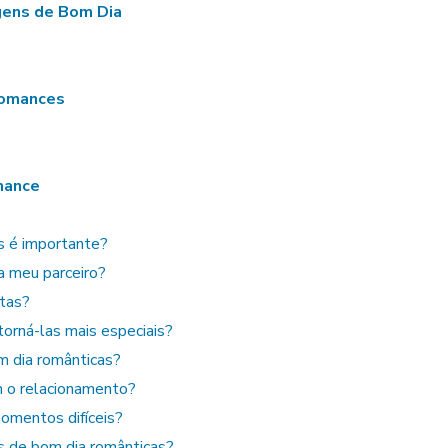
gens de Bom Dia
Romances
mance
s é importante?
a meu parceiro?
rtas?
torná-las mais especiais?
m dia românticas?
 o relacionamento?
momentos difíceis?
es de bom dia românticas?