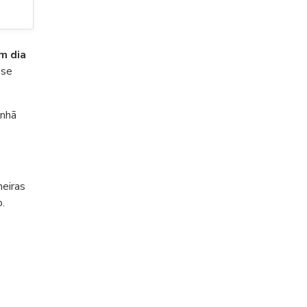
m dia
 se
anhã
eiras
.