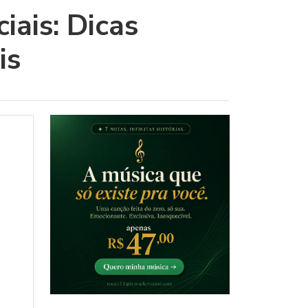
ais: Dicas
is