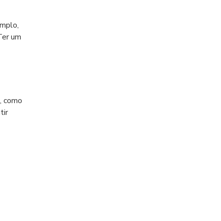
emplo,
Ter um
m, como
tir