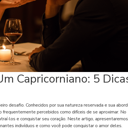
m Capricorniano: 5 Dica
eiro desafio. Conhecidos por sua natureza reservada e sua abo
são frequentemente percebidos como difíceis de se aproximar. No
traí-los e conquistar seu coração. Neste artigo, apresentaremos
cinantes indivíduos e como você pode conquistar o amor deles.