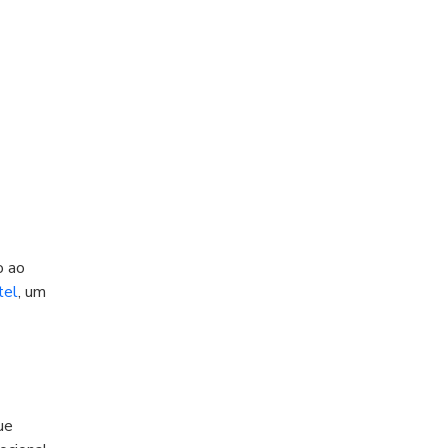
o ao
tel
, um
ue