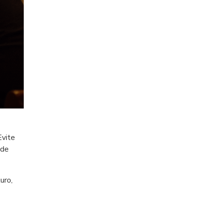
Evite
 de
uro,