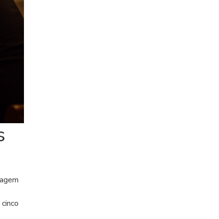
s
rdagem
 cinco